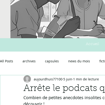
Accueil
All Posts
archives
capsules
news du mois
fict
aujourdhuis77100
5 juin
1 min de lecture
Arrête le podcats 
Combien de petites anecdotes insolites co
découvrir !