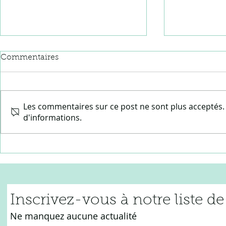
Commentaires
ASMR
Les commentaires sur ce post ne sont plus acceptés. 
d'informations.
Le langage des jeunes
Inscrivez-vous
à
notre liste de
Ne manquez aucune actualit
é